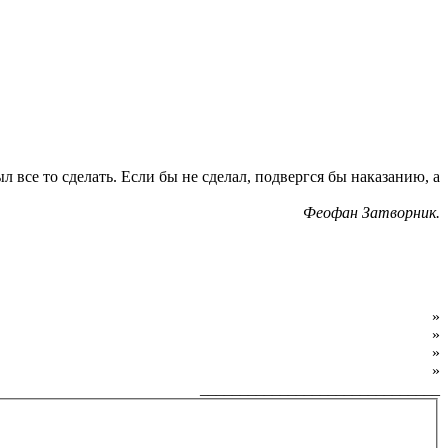
л все то сделать. Если бы не сделал, подвергся бы наказанию, а
Феофан Затворник.
О фонде
»
Программы фонда
»
Как обратиться за помощью
»
Как внести пожертвование
»
______________________________