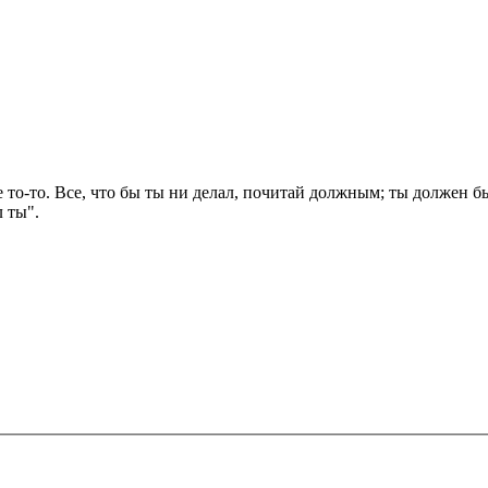
не то-то. Все, что бы ты ни делал, почитай должным; ты должен бы
л ты".