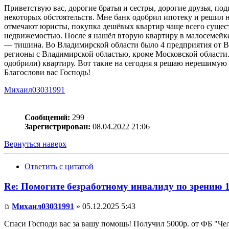
Приветствую вас, дорогие братья и сестры, дорогие друзья, по
некоторых обстоятельств. Мне банк одобрил ипотеку и решил на
отмечают юристы, покупка дешёвых квартир чаще всего существ
недвижемостью. После я нашёл вторую квартиру в малосемейке в
— тишина. Во Владимирской области было 4 предприятия от Вс
регионы с Владимирской областью, кроме Московской области. 
одобрили) квартиру. Вот такие на сегодня я решаю нерешимую з
Благослови вас Господь!
Михаил03031991
Сообщений:
299
Зарегистрирован:
08.04.2022 21:06
Вернуться наверх
Ответить с цитатой
Re: Помогите безработному инвалиду по зрению 
Михаил03031991
» 05.12.2025 5:43
Спаси Господи вас за вашу помощь! Получил 5000р. от ФБ "Чело