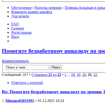
Обсуждения
‹
Разделы помощи
‹
Помощь больным и инв
Изменить размер шрифта
Для печати
FAQ
Галерея
Регистрация
Вход
Помогите безработному инвалиду по зр
Комментировать
Сообщений: 317 •
Страница
21
из
22
•
1
...
18
,
19
,
20
,
21
,
22
Ответить с цитатой
Re: Помогите безработному инвалиду по зрению 
Михаил03031991
» 01.12.2025 10:24