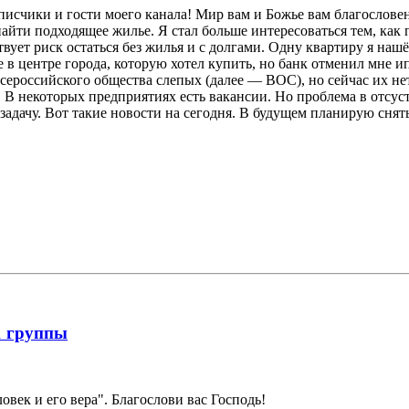
дписчики и гости моего канала! Мир вам и Божье вам благослове
йти подходящее жилье. Я стал больше интересоваться тем, как пр
ует риск остаться без жилья и с долгами. Одну квартиру я нашё
 центре города, которую хотел купить, но банк отменил мне ипо
ероссийского общества слепых (далее — ВОС), но сейчас их не
В некоторых предприятиях есть вакансии. Но проблема в отсуств
адачу. Вот такие новости на сегодня. В будущем планирую снять
1 группы
век и его вера". Благослови вас Господь!