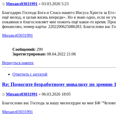
Михаил03031991
» 03.03.2026 5:23
Благодарю Господа Бога и Спаса нашего Иисуса Христа за Его м
ещё молод, и целая жизнь впереди». Но я знаю одно, если не уч
покаяния и благословляет мне пожить ещё какое-то время. Прош
финансово, номер карты: 2202200625086283. Благослови вас Гос
Михаил03031991
Сообщений:
299
Зарегистрирован:
08.04.2022 21:06
Вернуться наверх
Ответить с цитатой
Re: Помогите безработному инвалиду по зрению 
Михаил03031991
» 06.03.2026 18:05
Благослови вас Господь за вашу милосердие ко мне БФ "Человек
Михаил03031991