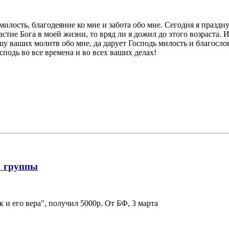
илость, благодеяние ко мне и забота обо мне. Сегодня я праздну
астие Бога в моей жизни, то вряд ли я дожил до этого возраста. 
у ваших молитв обо мне, да дарует Господь милость и благослов
подь во все времена и во всех ваших делах!
1 группы
 и его вера", получил 5000р. От БФ, 3 марта