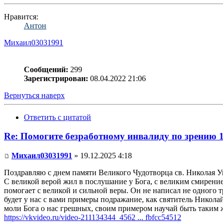
Нравится:
Антон
Михаил03031991
Сообщений:
299
Зарегистрирован:
08.04.2022 21:06
Вернуться наверх
Ответить с цитатой
Re: Помогите безработному инвалиду по зрению 
Михаил03031991
» 19.12.2025 4:18
Поздравляю с днем памяти Великого Чудотворца св. Николая У
С великой верой жил в послушание у Бога, с великим смирени
помогает с великой и сильной веры. Он не написал не одного
будет у нас с вами примеры подражание, как святитель Никола
моли Бога о нас грешных, своим примером научай быть таким 
https://vkvideo.ru/video-211134344_4562 ... fbfcc54512