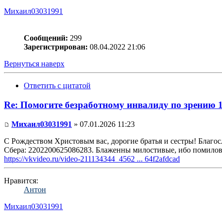
Михаил03031991
Сообщений:
299
Зарегистрирован:
08.04.2022 21:06
Вернуться наверх
Ответить с цитатой
Re: Помогите безработному инвалиду по зрению 
Михаил03031991
» 07.01.2026 11:23
С Рождеством Христовым вас, дорогие братья и сестры! Благосл
Сбера: 2202200625086283. Блаженны милостивые, ибо помилова
https://vkvideo.ru/video-211134344_4562 ... 64f2afdcad
Нравится:
Антон
Михаил03031991