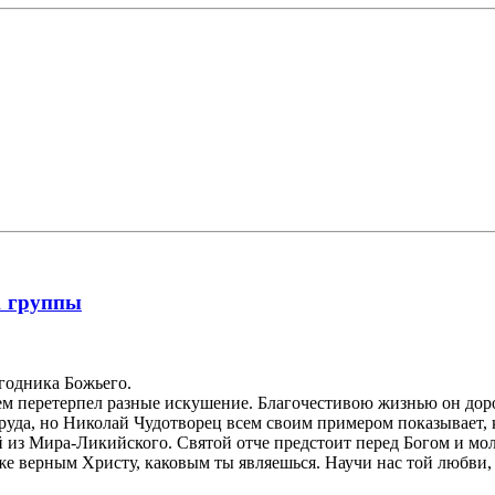
1 группы
годника Божьего.
ем перетерпел разные искушение. Благочестивою жизнью он дор
 труда, но Николай Чудотворец всем своим примером показывает
й из Мира-Ликийского. Святой отче предстоит перед Богом и мол
же верным Христу, каковым ты являешься. Научи нас той любви,