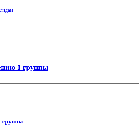
алидам
ению 1 группы
1 группы