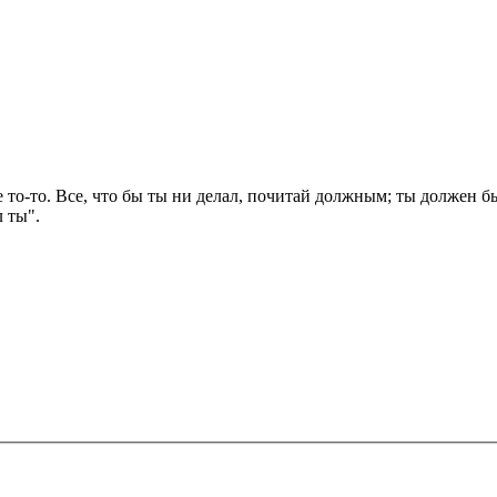
не то-то. Все, что бы ты ни делал, почитай должным; ты должен бы
л ты".