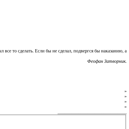
л все то сделать. Если бы не сделал, подвергся бы наказанию, а
Феофан Затворник.
О фонде
»
Программы фонда
»
Как обратиться за помощью
»
Как внести пожертвование
»
______________________________