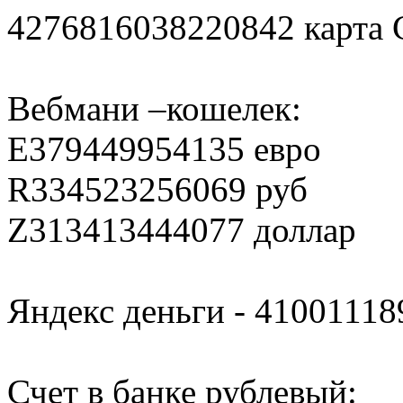
4276816038220842 карта 
Вебмани –кошелек:
E379449954135 евро
R334523256069 руб
Z313413444077 доллар
Яндекс деньги - 4100111
Счет в банке рублевый: