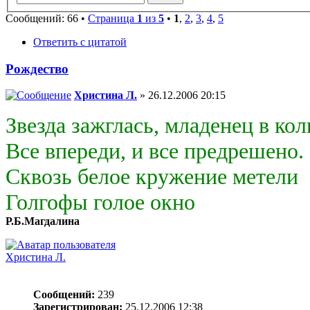
Сообщений: 66 •
Страница
1
из
5
•
1
,
2
,
3
,
4
,
5
Ответить с цитатой
Рождество
Христина Л.
» 26.12.2006 20:15
Звезда зажглась, младенец в ко
Все впереди, и все предрешено.
Сквозь белое кружение метели
Голгофы голое окно
Р.Б.Магдалина
Христина Л.
Сообщений:
239
Зарегистрирован:
25.12.2006 12:38