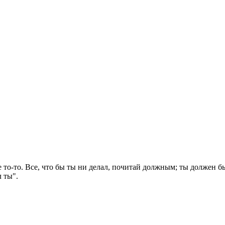
не то-то. Все, что бы ты ни делал, почитай должным; ты должен бы
л ты".